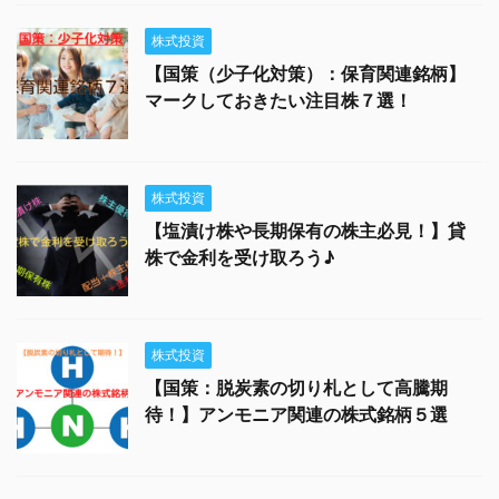
株式投資
【国策（少子化対策）：保育関連銘柄】
マークしておきたい注目株７選！
株式投資
【塩漬け株や長期保有の株主必見！】貸
株で金利を受け取ろう♪
株式投資
【国策：脱炭素の切り札として高騰期
待！】アンモニア関連の株式銘柄５選