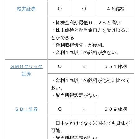
松井証券
○
○
４６銘柄
・貸株金利が最低０．２％と高い
・株主優待と配当金両方を受け取るこ
とができる
「権利取得優先」が便利。
・金利１％以上の銘柄が少ない。
ＧＭＯクリック
○
×
６５１銘柄
証券
・金利１％以上の銘柄が他社に比べて
多い。
・配当所得設定がない。
ＳＢＩ証券
○
×
５０９銘柄
・日本株だけでなく米国株でも貸株が
可能。
・配当所得設定がない。