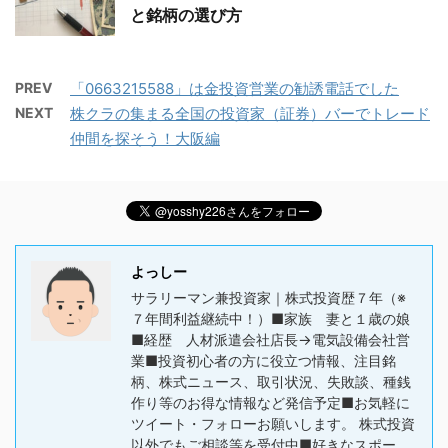
と銘柄の選び方
PREV
「0663215588」は金投資営業の勧誘電話でした
NEXT
株クラの集まる全国の投資家（証券）バーでトレード
仲間を探そう！大阪編
よっしー
サラリーマン兼投資家｜株式投資歴７年（※
７年間利益継続中！）■家族 妻と１歳の娘
■経歴 人材派遣会社店長→電気設備会社営
業■投資初心者の方に役立つ情報、注目銘
柄、株式ニュース、取引状況、失敗談、種銭
作り等のお得な情報など発信予定■お気軽に
ツイート・フォローお願いします。 株式投資
以外でもご相談等を受付中■好きなスポー