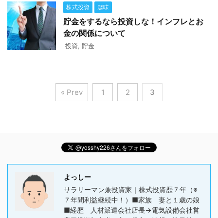
株式投資
趣味
貯金をするなら投資しな！インフレとお
金の関係について
投資
,
貯金
« Prev
1
2
3
よっしー
サラリーマン兼投資家｜株式投資歴７年（※
７年間利益継続中！）■家族 妻と１歳の娘
■経歴 人材派遣会社店長→電気設備会社営