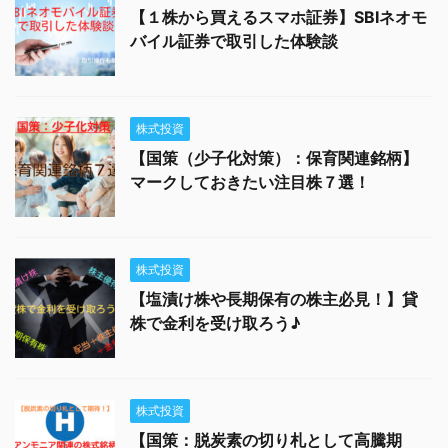
【１株から買えるスマホ証券】SBIネオモ
バイル証券で取引した体験談
株式投資
【国策（少子化対策）：保育関連銘柄】
マークしておきたい注目株７選！
株式投資
【塩漬け株や長期保有の株主必見！】貸
株で金利を受け取ろう♪
株式投資
【国策：脱炭素の切り札として高騰期