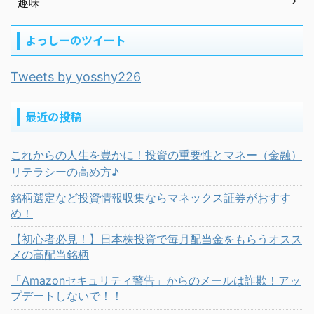
趣味
よっしーのツイート
Tweets by yosshy226
最近の投稿
これからの人生を豊かに！投資の重要性とマネー（金融）
リテラシーの高め方♪
銘柄選定など投資情報収集ならマネックス証券がおすす
め！
【初心者必見！】日本株投資で毎月配当金をもらうオスス
メの高配当銘柄
「Amazonセキュリティ警告」からのメールは詐欺！アッ
プデートしないで！！