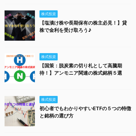
株式投資
【塩漬け株や長期保有の株主必見！】貸
株で金利を受け取ろう♪
株式投資
【国策：脱炭素の切り札として高騰期
待！】アンモニア関連の株式銘柄５選
株式投資
初心者でもわかりやすいETFの５つの特徴
と銘柄の選び方