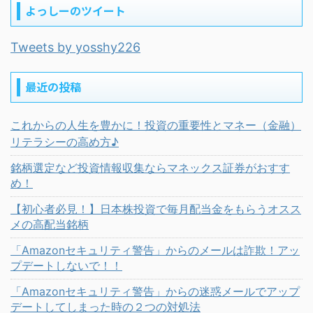
よっしーのツイート
Tweets by yosshy226
最近の投稿
これからの人生を豊かに！投資の重要性とマネー（金融）
リテラシーの高め方♪
銘柄選定など投資情報収集ならマネックス証券がおすす
め！
【初心者必見！】日本株投資で毎月配当金をもらうオスス
メの高配当銘柄
「Amazonセキュリティ警告」からのメールは詐欺！アッ
プデートしないで！！
「Amazonセキュリティ警告」からの迷惑メールでアップ
デートしてしまった時の２つの対処法