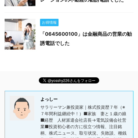
お得情報
「0645600100」は金融商品の営業の勧
誘電話でした
よっしー
サラリーマン兼投資家｜株式投資歴７年（※
７年間利益継続中！）■家族 妻と１歳の娘
■経歴 人材派遣会社店長→電気設備会社営
業■投資初心者の方に役立つ情報、注目銘
柄、株式ニュース、取引状況、失敗談、種銭