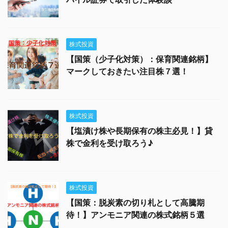
株式投資
【国策（少子化対策）：保育関連銘柄】
マークしておきたい注目株７選！
株式投資
【塩漬け株や長期保有の株主必見！】貸
株で金利を受け取ろう♪
株式投資
【国策：脱炭素の切り札として高騰期
待！】アンモニア関連の株式銘柄５選