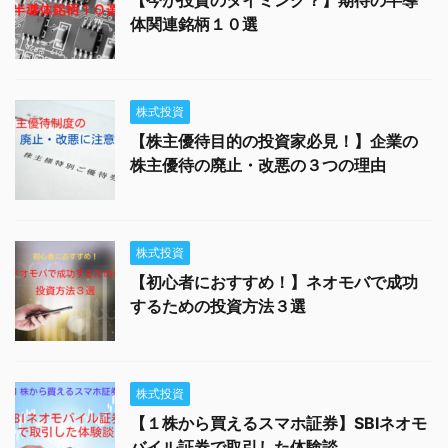
体関連銘柄１０選
株式投資
【株主優待目的の投資家必見！】企業の
株主優待の廃止・改悪の３つの理由
株式投資
【初心者におすすめ！】ネオモバで成功
するための投資方法３選
株式投資
【１株から買えるスマホ証券】SBIネオモ
バイル証券で取引した体験談