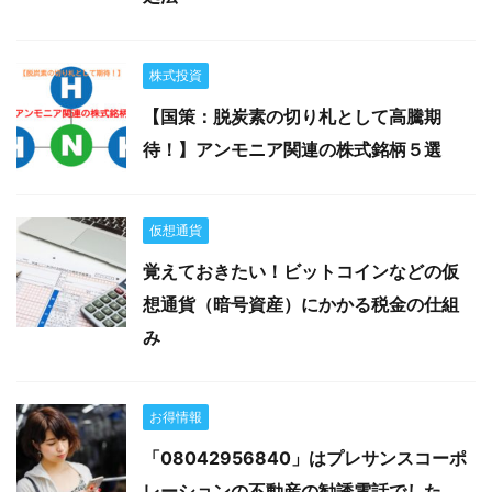
株式投資
【国策：脱炭素の切り札として高騰期
待！】アンモニア関連の株式銘柄５選
仮想通貨
覚えておきたい！ビットコインなどの仮
想通貨（暗号資産）にかかる税金の仕組
み
お得情報
「08042956840」はプレサンスコーポ
レーションの不動産の勧誘電話でした