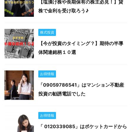
【塩漬け株や長期保有の株主必見！】貸
株で金利を受け取ろう♪
株式投資
【今が投資のタイミング？】期待の半導
体関連銘柄１０選
お得情報
「09059786541」はマンション不動産
投資の勧誘電話でした
お得情報
「 0120339085」はポケットカードから