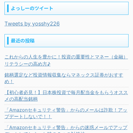
よっしーのツイート
Tweets by yosshy226
最近の投稿
これからの人生を豊かに！投資の重要性とマネー（金融）
リテラシーの高め方♪
銘柄選定など投資情報収集ならマネックス証券がおすす
め！
【初心者必見！】日本株投資で毎月配当金をもらうオスス
メの高配当銘柄
「Amazonセキュリティ警告」からのメールは詐欺！アッ
プデートしないで！！
「Amazonセキュリティ警告」からの迷惑メールでアップ