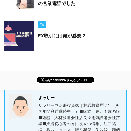
の営業電話でした
FX
FX取引には何が必要？
よっしー
サラリーマン兼投資家｜株式投資歴７年（※
７年間利益継続中！）■家族 妻と１歳の娘
■経歴 人材派遣会社店長→電気設備会社営
業■投資初心者の方に役立つ情報、注目銘
柄、株式ニュース、取引状況、失敗談、種銭