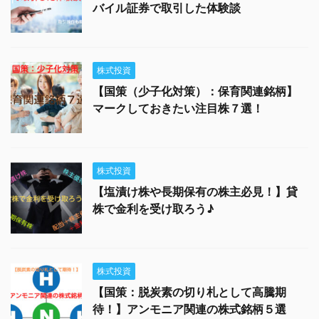
バイル証券で取引した体験談
株式投資
【国策（少子化対策）：保育関連銘柄】
マークしておきたい注目株７選！
株式投資
【塩漬け株や長期保有の株主必見！】貸
株で金利を受け取ろう♪
株式投資
【国策：脱炭素の切り札として高騰期
待！】アンモニア関連の株式銘柄５選