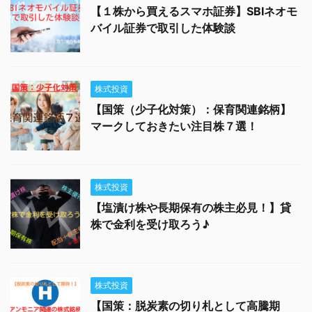
【１株から買えるスマホ証券】SBIネオモ
バイル証券で取引した体験談
株式投資
【国策（少子化対策）：保育関連銘柄】
マークしておきたい注目株７選！
株式投資
【塩漬け株や長期保有の株主必見！】貸
株で金利を受け取ろう♪
株式投資
【国策：脱炭素の切り札として高騰期