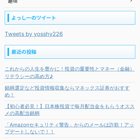
趣味
よっしーのツイート
Tweets by yosshy226
最近の投稿
これからの人生を豊かに！投資の重要性とマネー（金融）
リテラシーの高め方♪
銘柄選定など投資情報収集ならマネックス証券がおすす
め！
【初心者必見！】日本株投資で毎月配当金をもらうオスス
メの高配当銘柄
「Amazonセキュリティ警告」からのメールは詐欺！アッ
プデートしないで！！