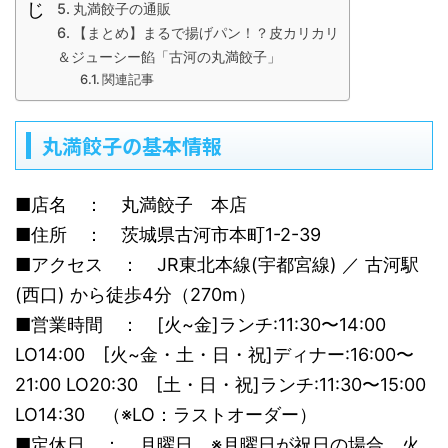
じ
丸満餃子の通販
【まとめ】まるで揚げパン！？皮カリカリ
＆ジューシー餡「古河の丸満餃子」
関連記事
丸満餃子の基本情報
■店名 ： 丸満餃子 本店
■住所 ： 茨城県古河市本町1-2-39
■アクセス ： JR東北本線(宇都宮線) ／ 古河駅
(西口) から徒歩4分（270m）
■営業時間 ： [火~金]ランチ:11:30〜14:00
LO14:00 [火~金・土・日・祝]ディナー:16:00〜
21:00 LO20:30 [土・日・祝]ランチ:11:30〜15:00
LO14:30 （※LO：ラストオーダー）
■定休日 ： 月曜日 ※月曜日が祝日の場合、火