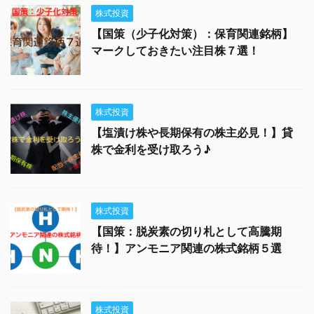
株式投資
【国策（少子化対策）：保育関連銘柄】
マークしておきたい注目株７選！
株式投資
【塩漬け株や長期保有の株主必見！】貸
株で金利を受け取ろう♪
株式投資
【国策：脱炭素の切り札として高騰期
待！】アンモニア関連の株式銘柄５選
株式投資