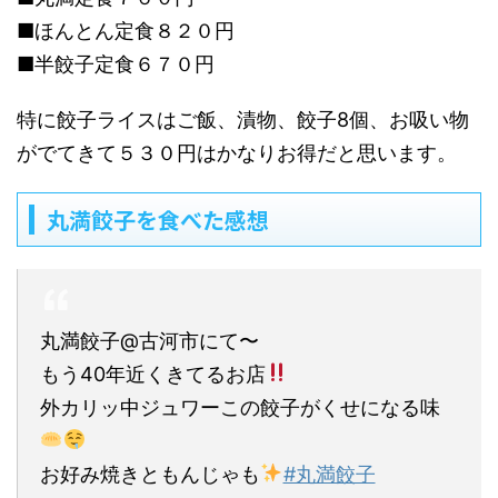
■ほんとん定食８２０円
■半餃子定食６７０円
特に餃子ライスはご飯、漬物、餃子8個、お吸い物
がでてきて５３０円はかなりお得だと思います。
丸満餃子を食べた感想
丸満餃子@古河市にて〜
もう40年近くきてるお店
外カリッ中ジュワーこの餃子がくせになる味
お好み焼きともんじゃも
#丸満餃子