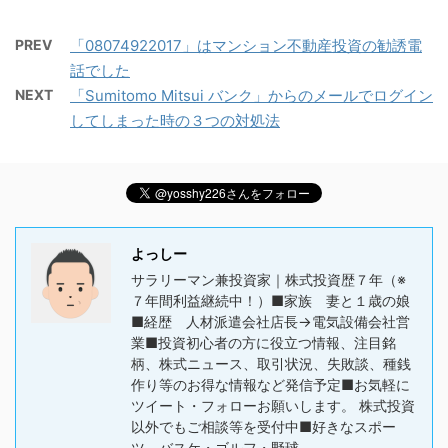
PREV
「08074922017」はマンション不動産投資の勧誘電
話でした
NEXT
「Sumitomo Mitsui バンク」からのメールでログイン
してしまった時の３つの対処法
よっしー
サラリーマン兼投資家｜株式投資歴７年（※
７年間利益継続中！）■家族 妻と１歳の娘
■経歴 人材派遣会社店長→電気設備会社営
業■投資初心者の方に役立つ情報、注目銘
柄、株式ニュース、取引状況、失敗談、種銭
作り等のお得な情報など発信予定■お気軽に
ツイート・フォローお願いします。 株式投資
以外でもご相談等を受付中■好きなスポー
ツ バスケ・ゴルフ・野球