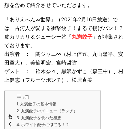
想を含めて紹介させていただきます。
「ありえへん∞世界」（2021年2月16日放送）で
は、古河人が愛する衝撃餃子！まるで揚げパン！？
皮カリカリ＆ジューシー餡「
丸満餃子
」が特集され
ております。
出演者 ： 関ジャニ∞（村上信五、丸山隆平、安
田章大）、美輪明宏、宮崎哲弥
ゲスト ： 鈴木奈々、黒沢かずこ（森三中）、村
上健志（フルーツポンチ）、松居直美
丸満餃子の基本情報
丸満餃子のメニュー（ランチ）
も
丸満餃子を食べた感想
く
ホワイト餃子に似てる！？